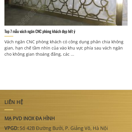
Top 7 mẫu vách ngăn CNC phòng khách đẹp hết ý
Vách ngăn CNC phòng khách có công dụng phân chia không
gian, hạn chế tầm nhìn của vào khu vực phía sau vách ngăn
cho không gian thoáng đãng, các ...
LIÊN HỆ
MẠ PVD INOX ĐA HÌNH
VPGD:
Số 42B Đường Bưởi, P. Giảng Võ, Hà Nội