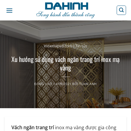
Bỏ
qua
nội
dung
inoxmapvd.com
/
Tin tức
Xu hướng sử dụng vách ngăn trang trí inox mạ
vàng
ĐĂNG VÀO
14/09/2021
BỞI
TUAN ANH
Vách ngăn trang trí
inox mạ vàng được gia công