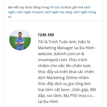
Bài viết này được đăng trong
Tin tức
và được gắn thẻ
vách
ngăn
,
vách ngăn mạ pvd
,
vách ngăn mạ vàng
,
vách ngăn trang
trí
.
TUAN ANH
Tôi là Trịnh Tuấn Anh, hiện là
Marketing Manager tại Đa Hình -
website: dahinh.com.vn &
inoxmapvd.com. Chịu trách
nhiệm cho việc lên chiến lược
thúc đẩy và triển khai các chiến
dịch Marketing Online nhằm
thúc đẩy dịch vụ gia công kim
loại tấm: cắt laser, chấn gấp, đột
dập, soi rãnh, Mạ PVD Inox.v.v...
tại Đa Hình.