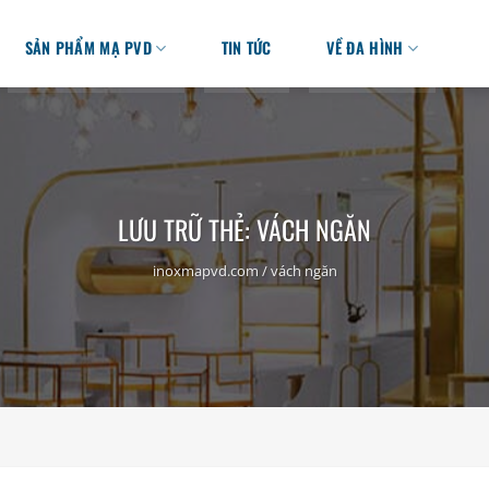
SẢN PHẨM MẠ PVD
TIN TỨC
VỀ ĐA HÌNH
LƯU TRỮ THẺ:
VÁCH NGĂN
inoxmapvd.com
/
vách ngăn