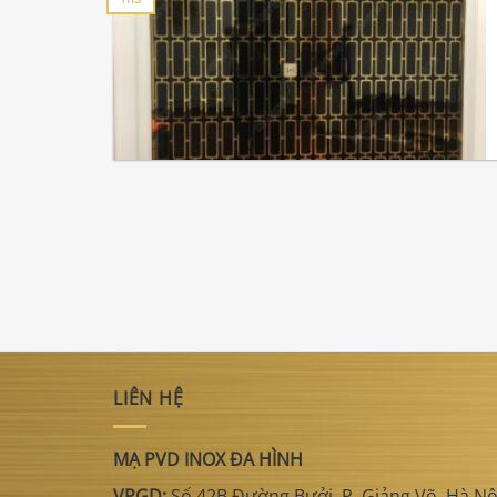
LIÊN HỆ
MẠ PVD INOX ĐA HÌNH
VPGD:
Số 42B Đường Bưởi, P. Giảng Võ, Hà Nộ