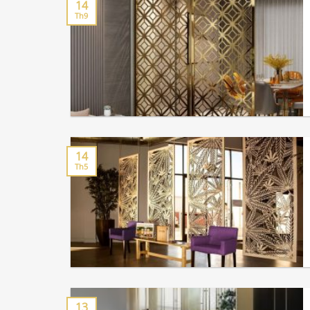
14
Th9
14
Th5
13