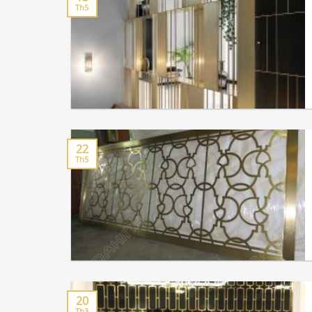
Th5
22
Th5
20
Th3