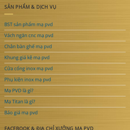
SẢN PHẨM & DỊCH VỤ
BST sản phẩm mạ pvd
Vách ngăn cnc mạ pvd
Chân bàn ghế mạ pvd
Khung giá kệ mạ pvd
Cửa cổng inox mạ pvd
Phụ kiện inox mạ pvd
Mạ PVD là gì?
Mạ Titan là gì?
Báo giá mạ pvd
FACEBOOK & ĐỊA CHỈ XƯỞNG MẠ PVD