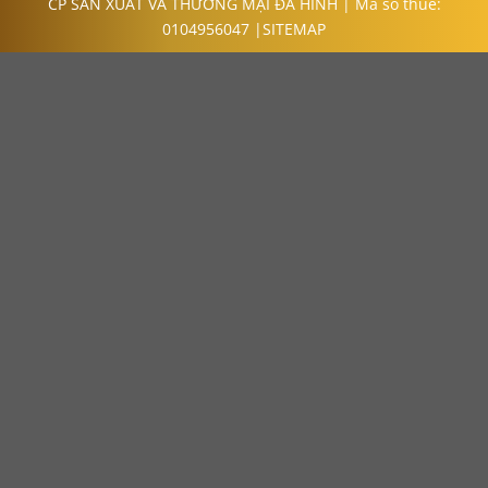
CP SẢN XUẤT VÀ THƯƠNG MẠI ĐA HÌNH | Mã số thuế:
0104956047 |
SITEMAP