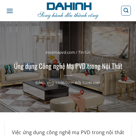
Bỏ
qua
nội
dung
inoxmapvd.com
/
Tin tức
Ứng dụng Công nghệ Mạ PVD trong Nội Thất
ĐĂNG VÀO
11/06/2021
BỞI
TUAN ANH
Việc ứng dụng công nghệ mạ PVD trong nội thất