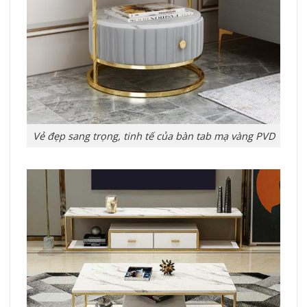
Vẻ đẹp sang trọng, tinh tế của bàn tab mạ vàng PVD