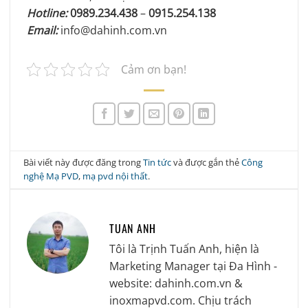
Hotline:
0989.234.438
–
0915.254.138
Email:
info@dahinh.com.vn
Cảm ơn bạn!
Bài viết này được đăng trong
Tin tức
và được gắn thẻ
Công
nghệ Mạ PVD
,
mạ pvd nội thất
.
TUAN ANH
Tôi là Trịnh Tuấn Anh, hiện là
Marketing Manager tại Đa Hình -
website: dahinh.com.vn &
inoxmapvd.com. Chịu trách