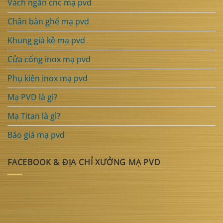
Vách ngăn cnc mạ pvd
Chân bàn ghế mạ pvd
Khung giá kệ mạ pvd
Cửa cổng inox mạ pvd
Phụ kiện inox mạ pvd
Mạ PVD là gì?
Mạ Titan là gì?
Báo giá mạ pvd
FACEBOOK & ĐỊA CHỈ XƯỞNG MẠ PVD