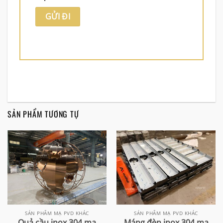
SẢN PHẨM TƯƠNG TỰ
SẢN PHẨM MẠ PVD KHÁC
SẢN PHẨM MẠ PVD KHÁC
Quả cầu inox 304 mạ
Máng đèn inox 304 mạ