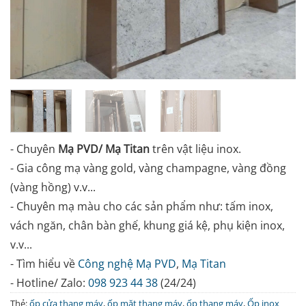
- Chuyên
Mạ PVD/ Mạ Titan
trên vật liệu inox.
- Gia công mạ vàng gold, vàng champagne, vàng đồng
(vàng hồng) v.v...
- Chuyên mạ màu cho các sản phẩm như: tấm inox,
vách ngăn, chân bàn ghế, khung giá kệ, phụ kiện inox,
v.v...
- Tìm hiểu về
Công nghệ Mạ PVD
,
Mạ Titan
- Hotline/ Zalo:
098 923 44 38
(24/24)
Thẻ:
ốp cửa thang máy
,
ốp mặt thang máy
,
ốp thang máy
,
Ốp inox