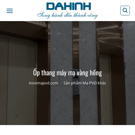
Bỏ
qua
nội
dung
Ốp thang máy mạ vàng hồng
inoxmapvd.com
/
Sản phẩm Mạ PVD khác