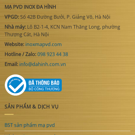
MẠ PVD INOX ĐA HÌNH
VPGD:
Số 42B Đường Bưởi, P. Giảng Võ, Hà Nội
Nhà máy:
Lô B2-1-4, KCN Nam Thăng Long, phường
Thượng Cát, Hà Nội
Website:
inoxmapvd.com
Hotline / Zalo:
098 923 44 38
Email:
info@dahinh.com.vn
SẢN PHẨM & DỊCH VỤ
BST sản phẩm mạ pvd