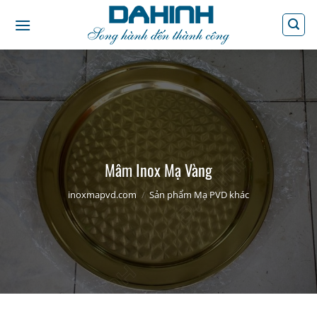
Bỏ
qua
nội
dung
Mâm Inox Mạ Vàng
inoxmapvd.com
/
Sản phẩm Mạ PVD khác