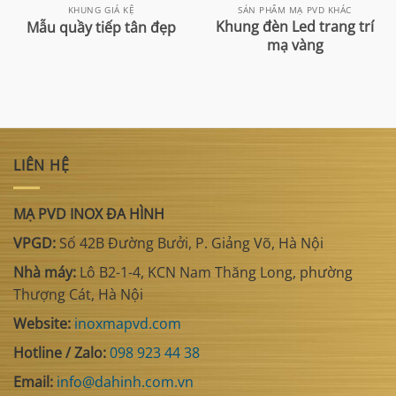
KHUNG GIÁ KỆ
SẢN PHẨM MẠ PVD KHÁC
Khung đèn Led trang trí
Mẫu quầy tiếp tân đẹp
mạ vàng
LIÊN HỆ
MẠ PVD INOX ĐA HÌNH
VPGD:
Số 42B Đường Bưởi, P. Giảng Võ, Hà Nội
Nhà máy:
Lô B2-1-4, KCN Nam Thăng Long, phường
Thượng Cát, Hà Nội
Website:
inoxmapvd.com
Hotline / Zalo:
098 923 44 38
Email:
info@dahinh.com.vn