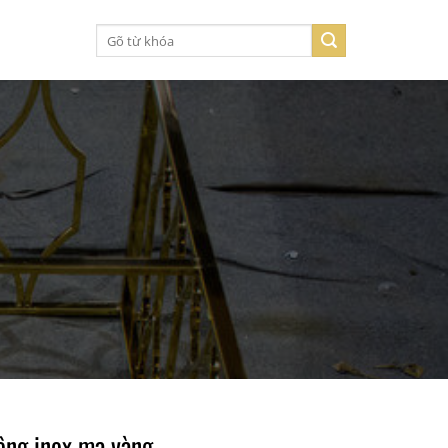
Tìm
kiếm:
ông inox mạ vàng