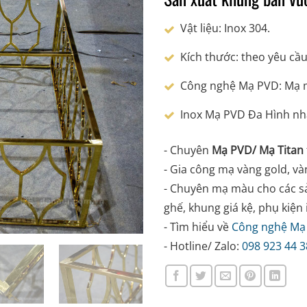
Vật liệu: Inox 304.
Kích thước: theo yêu cầ
Công nghệ Mạ PVD: Mạ mà
Inox Mạ PVD Đa Hình nh
- Chuyên
Mạ PVD/ Mạ Titan
- Gia công mạ vàng gold, và
- Chuyên mạ màu cho các s
ghế, khung giá kệ, phụ kiện i
- Tìm hiểu về
Công nghệ Mạ
- Hotline/ Zalo:
098 923 44 3