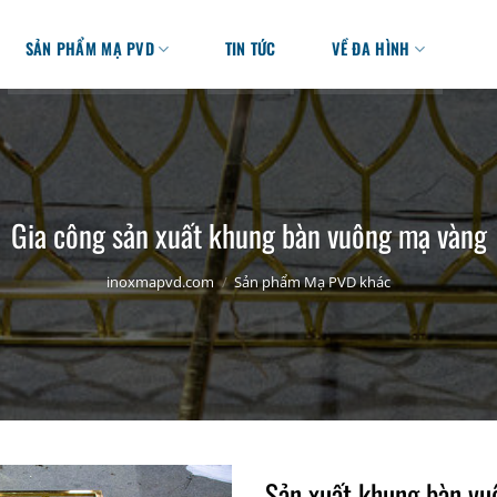
SẢN PHẨM MẠ PVD
TIN TỨC
VỀ ĐA HÌNH
Gia công sản xuất khung bàn vuông mạ vàng
inoxmapvd.com
/
Sản phẩm Mạ PVD khác
Sản xuất khung bàn vu