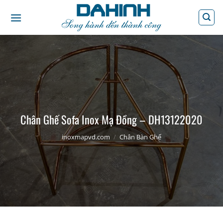
Bỏ
qua
nội
dung
Chân Ghế Sofa Inox Mạ Đồng – DH13122020
inoxmapvd.com
/
Chân Bàn Ghế