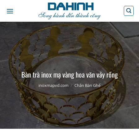
Bỏ
qua
nội
dung
Bàn trà inox mạ vàng hoa văn vảy rồng
inoxmapvd.com
/
Chân Bàn Ghế