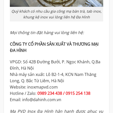
Quý khách có nhu cầu gia công mạ bàn trà, tab inox,
khung kệ inox vui lòng liên hệ Đa Hình
Mọi thông tin đặt hàng vui lòng liên hệ:
CÔNG TY CỔ PHẦN SẢN XUẤT VÀ THƯƠNG MẠI
ĐA HÌNH
VPGD: Số 42B Đường Bưởi, P. Ngọc Khánh, Q.Ba
Đình, Hà Nội
Nhà máy sản xuất: Lô B2-1-4, KCN Nam Thăng
Long, Q. Bắc Từ Liêm, Hà Nội
Website: inoxmapvd.com
Hotline / Zalo:
0989 234 438 / 0915 254 138
Email: info@dahinh.com.vn
Mạ PVD Inox Đa Hình hân hạnh được phục vụ