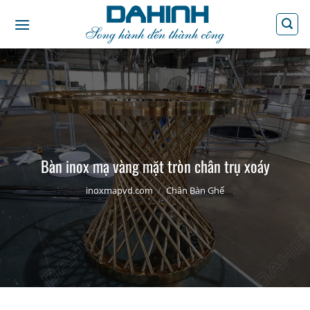
Bỏ
qua
nội
dung
Bàn inox mạ vàng mặt tròn chân trụ xoáy
inoxmapvd.com
/
Chân Bàn Ghế