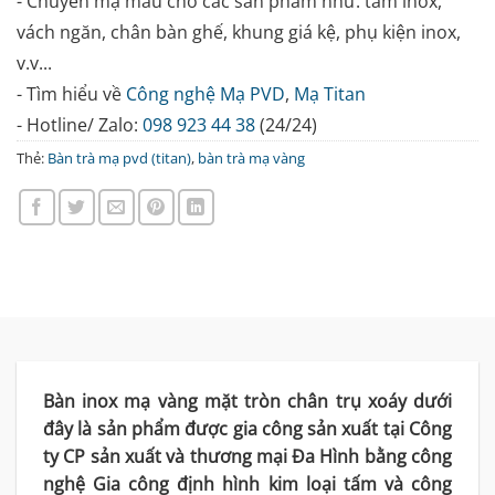
- Chuyên mạ màu cho các sản phẩm như: tấm inox,
vách ngăn, chân bàn ghế, khung giá kệ, phụ kiện inox,
v.v...
- Tìm hiểu về
Công nghệ Mạ PVD
,
Mạ Titan
- Hotline/ Zalo:
098 923 44 38
(24/24)
Thẻ:
Bàn trà mạ pvd (titan)
,
bàn trà mạ vàng
Bàn inox mạ vàng mặt tròn chân trụ xoáy dưới
đây là sản phẩm được gia công sản xuất tại Công
ty CP sản xuất và thương mại Đa Hình bằng công
nghệ Gia công định hình kim loại tấm và công