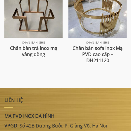
CHÂN BÀN GHẾ
CHÂN BÀN GHẾ
Chân bàn trà inox mạ
Chân bàn sofa inox Mạ
vàng đồng
PVD cao cấp –
DH211120
LIÊN HỆ
MẠ PVD INOX ĐA HÌNH
VPGD:
Số 42B Đường Bưởi, P. Giảng Võ, Hà Nội