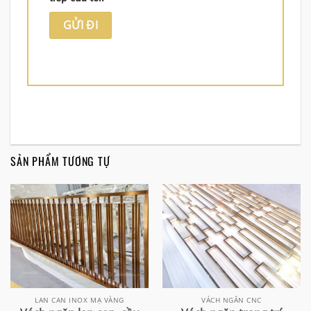
SẢN PHẨM TƯƠNG TỰ
LAN CAN INOX MẠ VÀNG
VÁCH NGĂN CNC