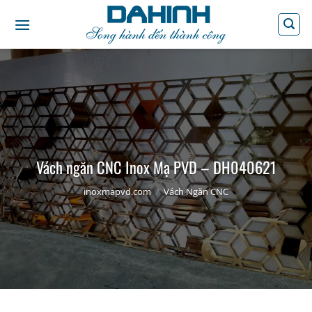
Bỏ
qua
nội
dung
Vách ngăn CNC Inox Mạ PVD – DH040621
inoxmapvd.com
/
Vách Ngăn CNC