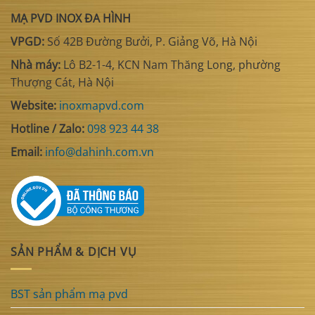
MẠ PVD INOX ĐA HÌNH
VPGD:
Số 42B Đường Bưởi, P. Giảng Võ, Hà Nội
Nhà máy:
Lô B2-1-4, KCN Nam Thăng Long, phường
Thượng Cát, Hà Nội
Website:
inoxmapvd.com
Hotline / Zalo:
098 923 44 38
Email:
info@dahinh.com.vn
SẢN PHẨM & DỊCH VỤ
BST sản phẩm mạ pvd