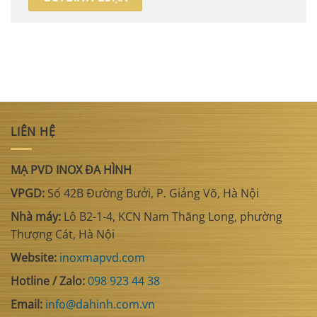
LIÊN HỆ
MẠ PVD INOX ĐA HÌNH
VPGD:
Số 42B Đường Bưởi, P. Giảng Võ, Hà Nội
Nhà máy:
Lô B2-1-4, KCN Nam Thăng Long, phường
Thượng Cát, Hà Nội
Website:
inoxmapvd.com
Hotline / Zalo:
098 923 44 38
Email:
info@dahinh.com.vn