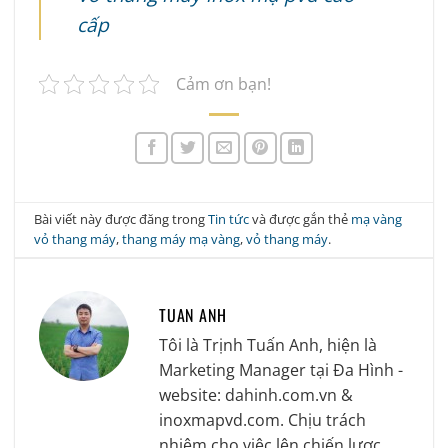
cấp
Cảm ơn bạn!
Bài viết này được đăng trong
Tin tức
và được gắn thẻ
mạ vàng
vỏ thang máy
,
thang máy mạ vàng
,
vỏ thang máy
.
TUAN ANH
Tôi là Trịnh Tuấn Anh, hiện là
Marketing Manager tại Đa Hình -
website: dahinh.com.vn &
inoxmapvd.com. Chịu trách
nhiệm cho việc lên chiến lược