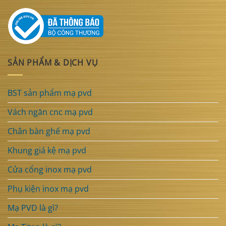
SẢN PHẨM & DỊCH VỤ
BST sản phẩm mạ pvd
Vách ngăn cnc mạ pvd
Chân bàn ghế mạ pvd
Khung giá kệ mạ pvd
Cửa cổng inox mạ pvd
Phụ kiện inox mạ pvd
Mạ PVD là gì?