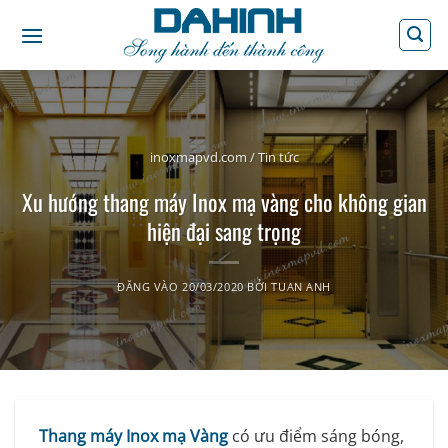
Bỏ
qua
nội
dung
inoxmapvd.com
/
Tin tức
Xu hướng thang máy Inox mạ vàng cho không gian
hiện đại sang trọng
ĐĂNG VÀO
20/03/2020
BỞI
TUAN ANH
Thang máy Inox mạ Vàng
có ưu điểm sáng bóng,