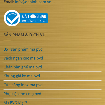
Email:
info@dahinh.com.vn
SẢN PHẨM & DỊCH VỤ
BST sản phẩm mạ pvd
Vách ngăn cnc mạ pvd
Chân bàn ghế mạ pvd
Khung giá kệ mạ pvd
Cửa cổng inox mạ pvd
Phụ kiện inox mạ pvd
Mạ PVD là gì?