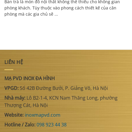
Bàn trà là món đồ nội thất không thể thiếu cho không gian
phòng khách. Tùy thuộc vào phong cách thiết kế của căn
phòng mà các gia chủ sẽ ...
LIÊN HỆ
MẠ PVD INOX ĐA HÌNH
VPGD:
Số 42B Đường Bưởi, P. Giảng Võ, Hà Nội
Nhà máy:
Lô B2-1-4, KCN Nam Thăng Long, phường
Thượng Cát, Hà Nội
Website:
inoxmapvd.com
Hotline / Zalo:
098 923 44 38