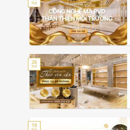
Th6
26
Th5
19
Th5