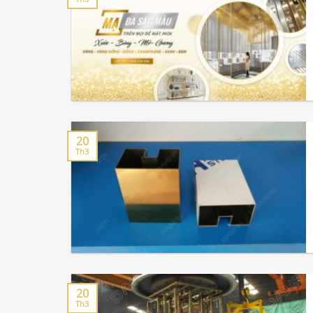
20
Th3
20
Th3