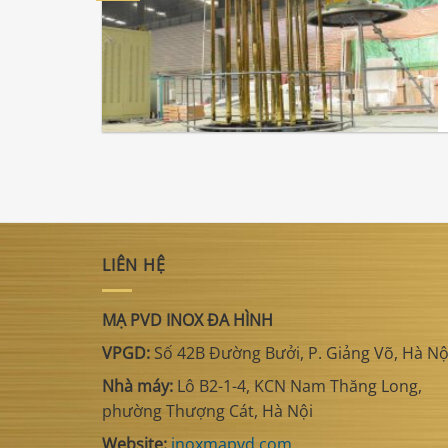
LIÊN HỆ
MẠ PVD INOX ĐA HÌNH
VPGD:
Số 42B Đường Bưởi, P. Giảng Võ, Hà Nộ
Nhà máy:
Lô B2-1-4, KCN Nam Thăng Long,
phường Thượng Cát, Hà Nội
Website:
inoxmapvd.com