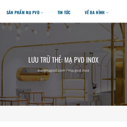
SẢN PHẨM MẠ PVD
TIN TỨC
VỀ ĐA HÌNH
LƯU TRỮ THẺ:
MẠ PVD INOX
inoxmapvd.com
/
mạ pvd inox