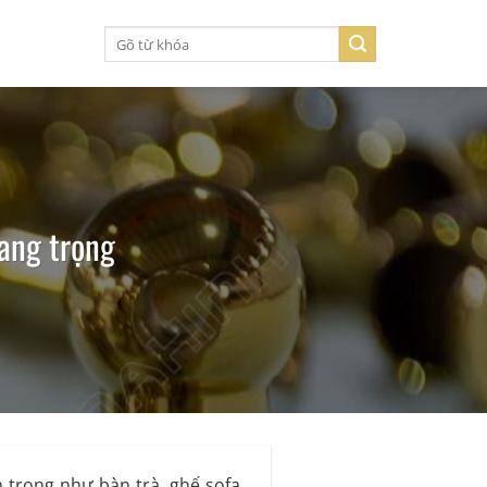
Tìm
kiếm:
ang trọng
 trọng như bàn trà, ghế sofa,