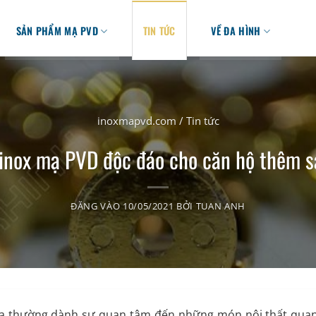
SẢN PHẨM MẠ PVD
TIN TỨC
VỀ ĐA HÌNH
inoxmapvd.com
/
Tin tức
 inox mạ PVD độc đáo cho căn hộ thêm s
ĐĂNG VÀO
10/05/2021
BỞI
TUAN ANH
 ta thường dành sự quan tâm đến những món nội thất quan