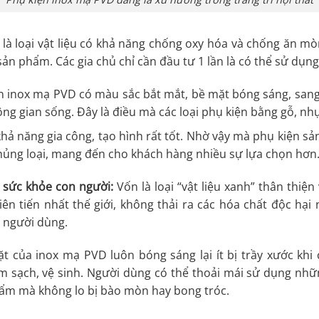
 là loại vật liệu có khả năng chống oxy hóa và chống ăn mò
ản phẩm. Các gia chủ chỉ cần đầu tư 1 lần là có thể sử dụ
n inox mạ PVD có màu sắc bắt mắt, bề mặt bóng sáng, sang
không gian sống. Đây là điều mà các loại phụ kiện bằng gỗ, n
hả năng gia công, tạo hình rất tốt. Nhờ vậy mà phụ kiện sản 
hủng loại, mang đến cho khách hàng nhiều sự lựa chọn hơn
sức khỏe con người:
Vốn là loại “vật liệu xanh” thân thiện
n tiến nhất thế giới, không thải ra các hóa chất độc hại
e người dùng.
 của inox mạ PVD luôn bóng sáng lại ít bị trầy xước khi
àm sạch, vệ sinh. Người dùng có thể thoải mái sử dụng nh
ẩm mà không lo bị bào mòn hay bong tróc.