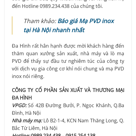
đến Hotline
0989.234.438
của chúng tôi.
Tham khảo:
Báo giá Mạ PVD inox
tại Hà Nội nhanh nhất
Đa Hình rất hân hạnh được mời khách hàng đến
thăm quan xưởng sản xuất, nhà máy và lò mạ
PVD để thấy sự đầu tư nghiêm túc của công ty
với dịch vụ gia công cơ khí nói chung và mạ PVD
inox nói riêng.
CÔNG TY CỔ PHẦN SẢN XUẤT VÀ THƯƠNG MẠI
ĐA HÌNH
VPGD:
Số 42B Đường Bưởi, P. Ngọc Khánh, Q.Ba
Đình, Hà Nội
Nhà máy mạ:
Lô B2-1-4, KCN Nam Thăng Long, Q.
Bắc Từ Liêm, Hà Nội
Hotline:
0989.234.438
–
0915.254.138