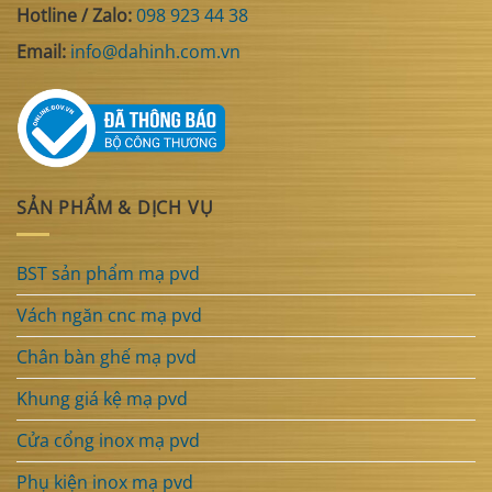
Hotline / Zalo:
098 923 44 38
Email:
info@dahinh.com.vn
SẢN PHẨM & DỊCH VỤ
BST sản phẩm mạ pvd
Vách ngăn cnc mạ pvd
Chân bàn ghế mạ pvd
Khung giá kệ mạ pvd
Cửa cổng inox mạ pvd
Phụ kiện inox mạ pvd