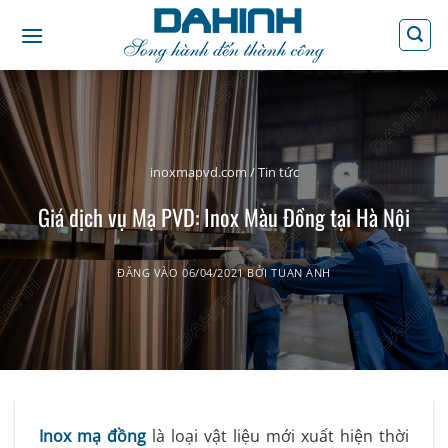
Bỏ
qua
nội
dung
inoxmapvd.com
/
Tin tức
Giá dịch vụ Mạ PVD: Inox Màu Đồng tại Hà Nội
ĐĂNG VÀO
06/04/2021
BỞI
TUAN ANH
Inox mạ đồng
là loại vật liệu mới xuất hiện thời