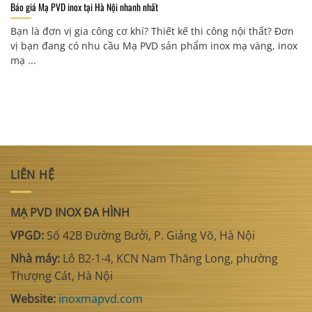
Báo giá Mạ PVD inox tại Hà Nội nhanh nhất
Bạn là đơn vị gia công cơ khí? Thiết kế thi công nội thất? Đơn
vị bạn đang có nhu cầu Mạ PVD sản phẩm inox mạ vàng, inox
mạ ...
LIÊN HỆ
MẠ PVD INOX ĐA HÌNH
VPGD:
Số 42B Đường Bưởi, P. Giảng Võ, Hà Nội
Nhà máy:
Lô B2-1-4, KCN Nam Thăng Long, phường
Thượng Cát, Hà Nội
Website:
inoxmapvd.com