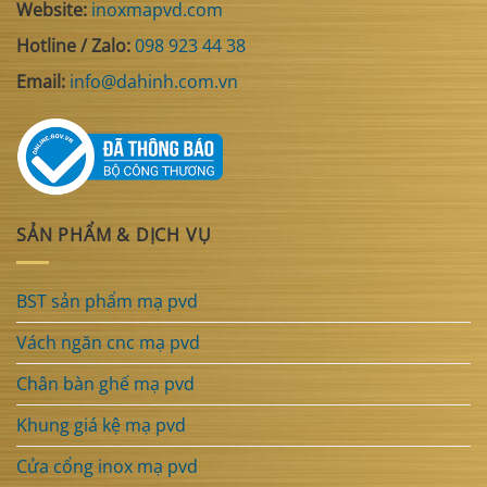
Website:
inoxmapvd.com
Hotline / Zalo:
098 923 44 38
Email:
info@dahinh.com.vn
SẢN PHẨM & DỊCH VỤ
BST sản phẩm mạ pvd
Vách ngăn cnc mạ pvd
Chân bàn ghế mạ pvd
Khung giá kệ mạ pvd
Cửa cổng inox mạ pvd