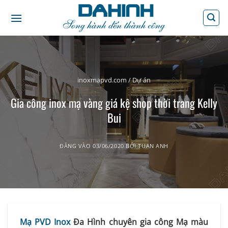
Bỏ
qua
nội
dung
inoxmapvd.com
/
Dự án
Gia công inox mạ vàng giá kệ shop thời trang Kelly
Bui
ĐĂNG VÀO
03/06/2020
BỞI
TUAN ANH
Mạ PVD Inox
Đa Hình chuyên gia công Mạ màu