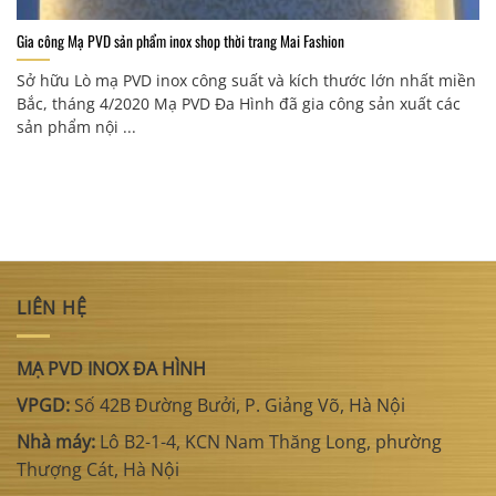
Gia công Mạ PVD sản phẩm inox shop thời trang Mai Fashion
Sở hữu Lò mạ PVD inox công suất và kích thước lớn nhất miền
Bắc, tháng 4/2020 Mạ PVD Đa Hình đã gia công sản xuất các
sản phẩm nội ...
LIÊN HỆ
MẠ PVD INOX ĐA HÌNH
VPGD:
Số 42B Đường Bưởi, P. Giảng Võ, Hà Nội
Nhà máy:
Lô B2-1-4, KCN Nam Thăng Long, phường
Thượng Cát, Hà Nội