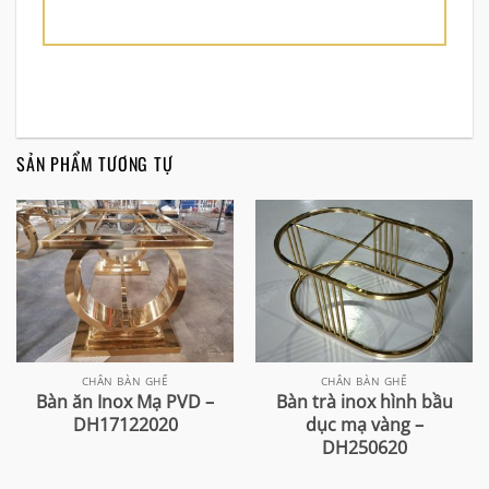
SẢN PHẨM TƯƠNG TỰ
CHÂN BÀN GHẾ
CHÂN BÀN GHẾ
Bàn ăn Inox Mạ PVD –
Bàn trà inox hình bầu
DH17122020
dục mạ vàng –
DH250620