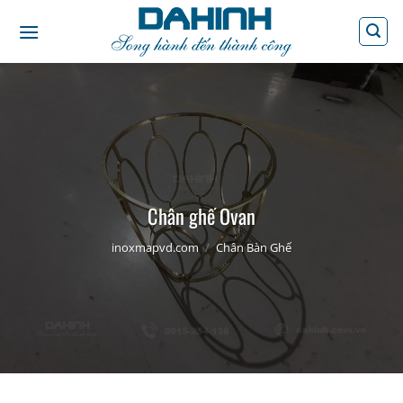
Bỏ
qua
nội
dung
Chân ghế Ovan
inoxmapvd.com
/
Chân Bàn Ghế