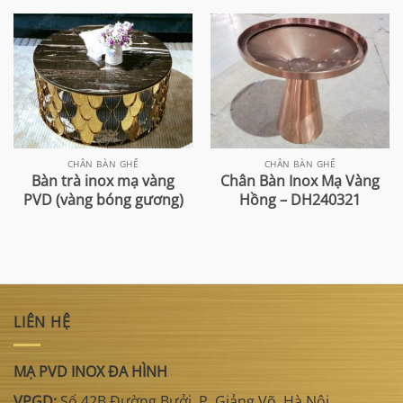
CHÂN BÀN GHẾ
CHÂN BÀN GHẾ
Bàn trà inox mạ vàng
Chân Bàn Inox Mạ Vàng
PVD (vàng bóng gương)
Hồng – DH240321
LIÊN HỆ
MẠ PVD INOX ĐA HÌNH
VPGD:
Số 42B Đường Bưởi, P. Giảng Võ, Hà Nội