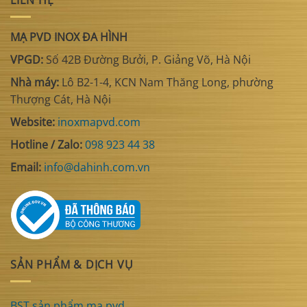
MẠ PVD INOX ĐA HÌNH
VPGD:
Số 42B Đường Bưởi, P. Giảng Võ, Hà Nội
Nhà máy:
Lô B2-1-4, KCN Nam Thăng Long, phường
Thượng Cát, Hà Nội
Website:
inoxmapvd.com
Hotline / Zalo:
098 923 44 38
Email:
info@dahinh.com.vn
SẢN PHẨM & DỊCH VỤ
BST sản phẩm mạ pvd