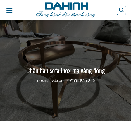
Bỏ
qua
nội
dung
Chân bàn sofa inox mạ vàng đồng
inoxmapvd.com
/
Chân Bàn Ghế