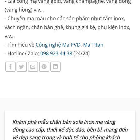
- Gia công mạ vàng gold, vàng champagne, vàng đồng
(vàng hồng) v.v...
- Chuyên mạ màu cho các sản phẩm như: tấm inox,
vách ngăn, chân bàn ghế, khung giá kệ, phụ kiện inox,
v.v...
- Tìm hiểu về
Công nghệ Mạ PVD
,
Mạ Titan
- Hotline/ Zalo:
098 923 44 38
(24/24)
Khám phá mẫu chân bàn sofa inox mạ vàng
đồng cao cấp, thiết kế độc đáo, bền bỉ, mang đến
vẻ đẹp sang trọng và tinh tế cho phòng khách