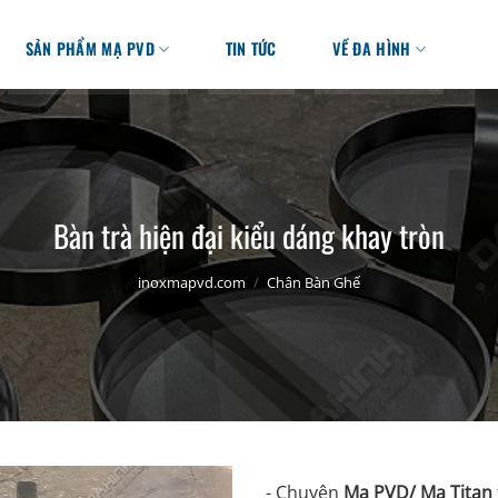
SẢN PHẨM MẠ PVD
TIN TỨC
VỀ ĐA HÌNH
Bàn trà hiện đại kiểu dáng khay tròn
inoxmapvd.com
/
Chân Bàn Ghế
- Chuyên
Mạ PVD/ Mạ Titan