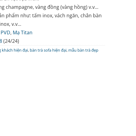
ng champagne, vàng đồng (vàng hồng) v.v...
ản phẩm như: tấm inox, vách ngăn, chân bàn
nox, v.v...
 PVD
,
Mạ Titan
8
(24/24)
 khách hiện đại
,
bàn trà sofa hiện đại
,
mẫu bàn trà đẹp