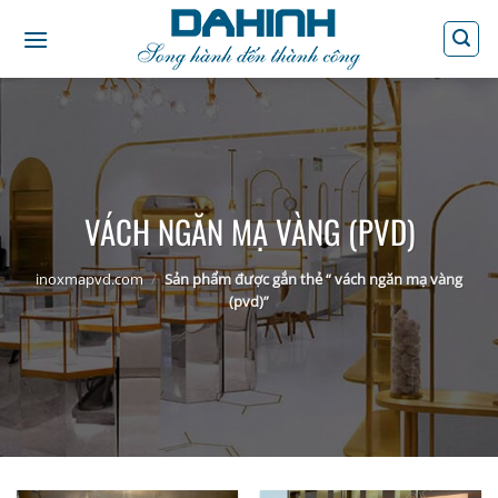
Bỏ
qua
nội
dung
VÁCH NGĂN MẠ VÀNG (PVD)
inoxmapvd.com
/
Sản phẩm được gắn thẻ “ vách ngăn mạ vàng
(pvd)”