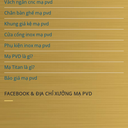
Vách ngăn cnc mạ pvd
Chân bàn ghế mạ pvd
Khung giá kệ mạ pvd
Cửa cổng inox mạ pvd
Phụ kiện inox mạ pvd
Mạ PVD là gì?
Mạ Titan là gì?
Báo giá mạ pvd
FACEBOOK & ĐỊA CHỈ XƯỞNG MẠ PVD