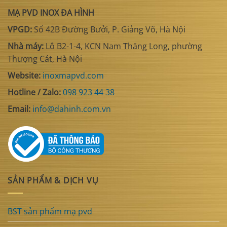
MẠ PVD INOX ĐA HÌNH
VPGD:
Số 42B Đường Bưởi, P. Giảng Võ, Hà Nội
Nhà máy:
Lô B2-1-4, KCN Nam Thăng Long, phường
Thượng Cát, Hà Nội
Website:
inoxmapvd.com
Hotline / Zalo:
098 923 44 38
Email:
info@dahinh.com.vn
SẢN PHẨM & DỊCH VỤ
BST sản phẩm mạ pvd