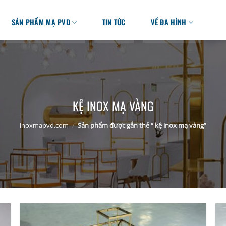
SẢN PHẨM MẠ PVD
TIN TỨC
VỀ ĐA HÌNH
KỆ INOX MẠ VÀNG
inoxmapvd.com
/
Sản phẩm được gắn thẻ “ kệ inox mạ vàng”