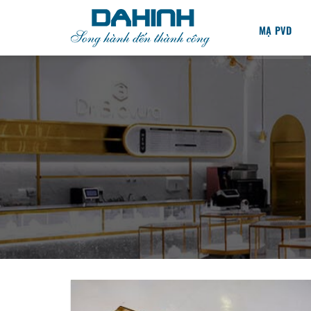
Bỏ
qua
MẠ PVD
nội
dung