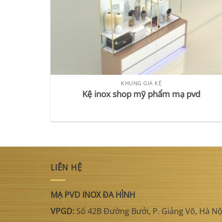
KHUNG GIÁ KỆ
Kệ inox shop mỹ phẩm mạ pvd
LIÊN HỆ
MẠ PVD INOX ĐA HÌNH
VPGD:
Số 42B Đường Bưởi, P. Giảng Võ, Hà Nộ