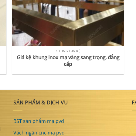
KHUNG GIÁ KỆ
Giá kệ khung inox mạ vàng sang trọng, đẳng
cấp
SẢN PHẨM & DỊCH VỤ
F
BST sản phẩm mạ pvd
i
Vách ngăn cnc mạ pvd