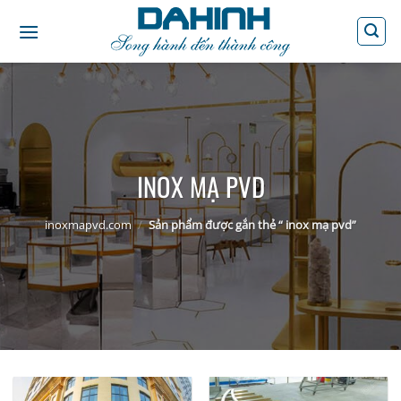
Bỏ
qua
nội
dung
INOX MẠ PVD
inoxmapvd.com
/
Sản phẩm được gắn thẻ “ inox mạ pvd”