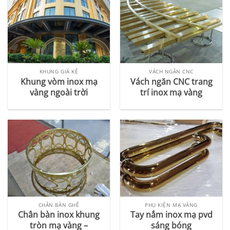
KHUNG GIÁ KỆ
VÁCH NGĂN CNC
Khung vòm inox mạ
Vách ngăn CNC trang
vàng ngoài trời
trí inox mạ vàng
CHÂN BÀN GHẾ
PHỤ KIỆN MẠ VÀNG
Chân bàn inox khung
Tay nắm inox mạ pvd
tròn mạ vàng –
sáng bóng