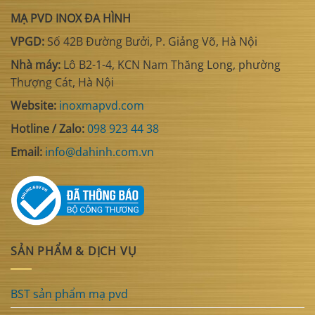
MẠ PVD INOX ĐA HÌNH
VPGD:
Số 42B Đường Bưởi, P. Giảng Võ, Hà Nội
Nhà máy:
Lô B2-1-4, KCN Nam Thăng Long, phường
Thượng Cát, Hà Nội
Website:
inoxmapvd.com
Hotline / Zalo:
098 923 44 38
Email:
info@dahinh.com.vn
SẢN PHẨM & DỊCH VỤ
BST sản phẩm mạ pvd