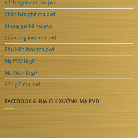
Vách ngăn cnc mạ pvd
Chân bàn ghế mạ pvd
Khung giá kệ mạ pvd
Cửa cổng inox mạ pvd
Phụ kiện inox mạ pvd
Mạ PVD là gì?
Mạ Titan là gì?
Báo giá mạ pvd
FACEBOOK & ĐỊA CHỈ XƯỞNG MẠ PVD