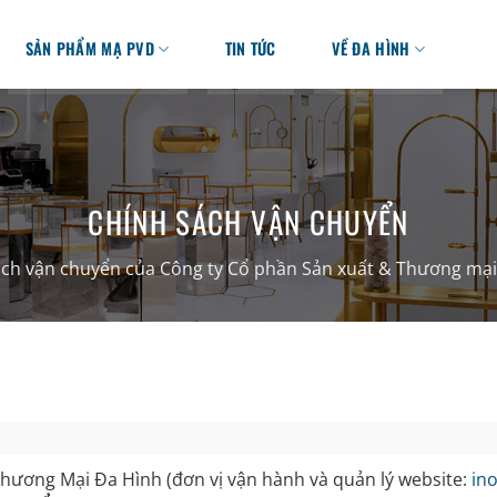
SẢN PHẨM MẠ PVD
TIN TỨC
VỀ ĐA HÌNH
CHÍNH SÁCH VẬN CHUYỂN
ách vận chuyển của Công ty Cổ phần Sản xuất & Thương mại
hương Mại Đa Hình (đơn vị vận hành và quản lý website:
in