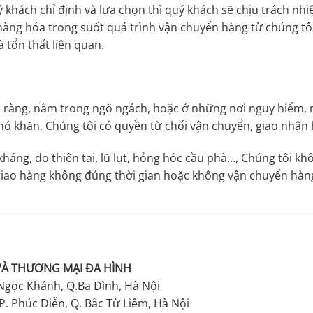
khách chỉ định và lựa chọn thì quý khách sẽ chịu trách nhi
àng hóa trong suốt quá trình vận chuyển hàng từ chúng tô
 tổn thất liên quan.
õ ràng, nằm trong ngõ ngách, hoặc ở những nơi nguy hiểm, 
khó khăn, Chúng tôi có quyền từ chối vận chuyển, giao nhận 
háng, do thiên tai, lũ lụt, hỏng hóc cầu phà…, Chúng tôi kh
 giao hàng không đúng thời gian hoặc không vận chuyển hà
VÀ THƯƠNG MẠI ĐA HÌNH
Ngọc Khánh, Q.Ba Đình, Hà Nội
P. Phúc Diễn, Q. Bắc Từ Liêm, Hà Nội