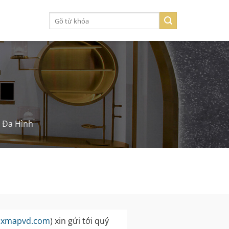
Tìm
kiếm:
 Đa Hình
oxmapvd.com
) xin gửi tới quý