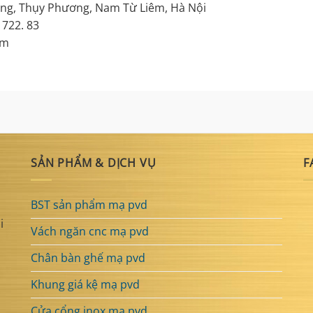
g, Thụy Phương, Nam Từ Liêm, Hà Nội
 722. 83
om
SẢN PHẨM & DỊCH VỤ
F
BST sản phẩm mạ pvd
i
Vách ngăn cnc mạ pvd
Chân bàn ghế mạ pvd
Khung giá kệ mạ pvd
Cửa cổng inox mạ pvd