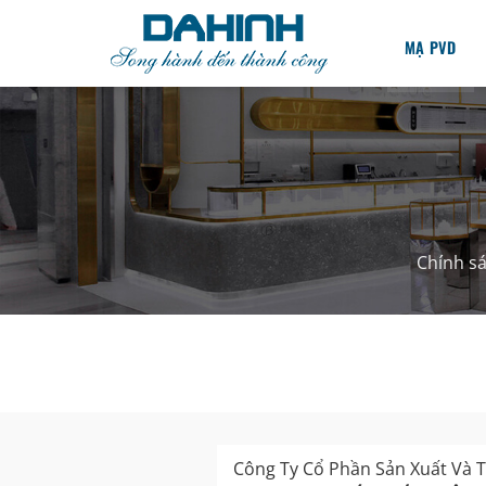
Bỏ
qua
MẠ PVD
nội
dung
Chính s
Công Ty Cổ Phần Sản Xuất Và T