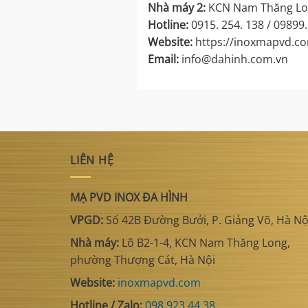
Nhà máy 2:
KCN Nam Thăng Lon
Hotline:
0915. 254. 138 / 09899.
Website:
https://inoxmapvd.c
Email:
info@dahinh.com.vn
LIÊN HỆ
MẠ PVD INOX ĐA HÌNH
VPGD:
Số 42B Đường Bưởi, P. Giảng Võ, Hà Nộ
Nhà máy:
Lô B2-1-4, KCN Nam Thăng Long,
phường Thượng Cát, Hà Nội
Website:
inoxmapvd.com
Hotline / Zalo:
098 923 44 38