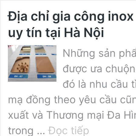
Địa chỉ gia công ino
uy tín tại Hà Nội
Những sản phẩ
được ưa chuộng
đó là nhu cầu t
mạ đồng theo yêu cầu cũn
xuất và Thương mại Đa Hìn
Địa
trong …
Đọc tiếp
chỉ